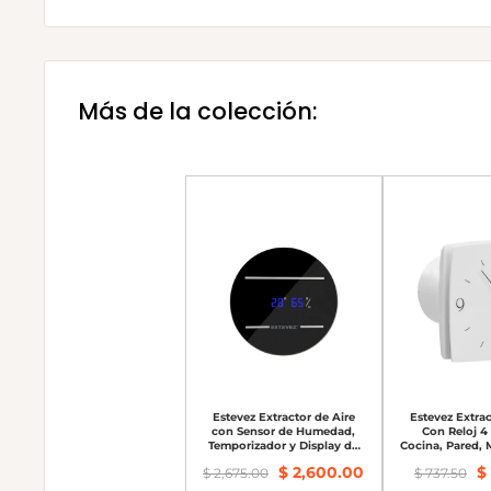
Más de la colección:
Estevez Extractor de Aire
Estevez Extrac
con Sensor de Humedad,
Con Reloj 4 
Temporizador y Display de
Cocina, Pared,
4" de 46 CFM 34dB, Modelo
$ 2,600.00
$ 
$ 2,675.00
$ 737.50
3204-HTD (eco)