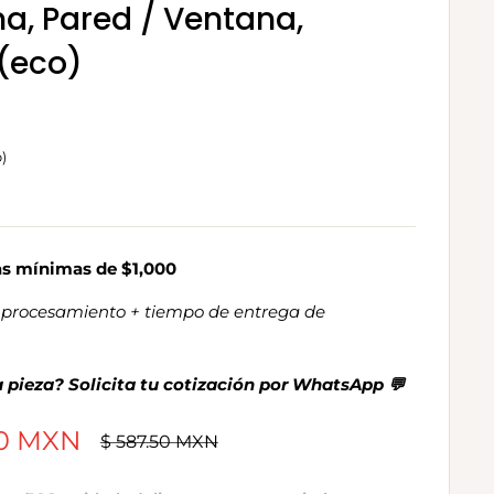
a, Pared / Ventana,
(eco)
)
as mínimas de $1,000
de procesamiento + tiempo de entrega de
 pieza? Solicita tu cotización por WhatsApp 💬
00 MXN
Precio
$ 587.50 MXN
habitual