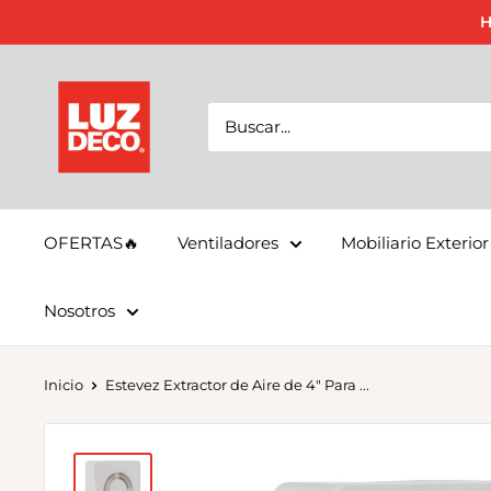
Ir
H
directamente
al
LuzDeco
contenido
OFERTAS🔥
Ventiladores
Mobiliario Exterior
Nosotros
Inicio
Estevez Extractor de Aire de 4" Para ...