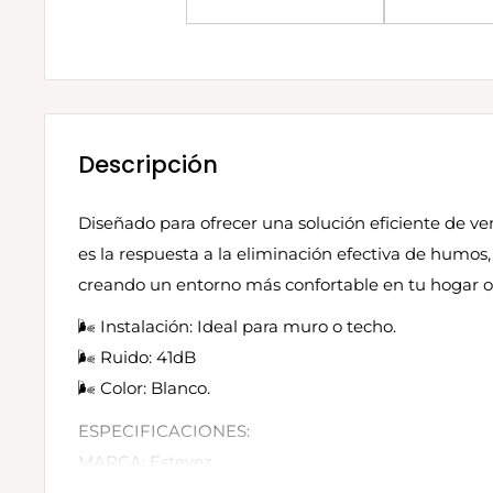
Descripción
Diseñado para ofrecer una solución eficiente de ven
es la respuesta a la eliminación efectiva de humos
creando un entorno más confortable en tu hogar o 
🌬️ Instalación: Ideal para muro o techo.
🌬️ Ruido: 41dB
🌬️ Color: Blanco.
ESPECIFICACIONES:
MARCA: Estevez
TAMAÑO: 4"