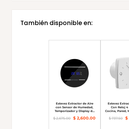
Instalación:
Empotrar
Frecuencia (Hz):
60.0
También disponible en:
Potencia (W):
15.0
Material:
Plástico
Estevez Extractor de Aire
Estevez Extrac
con Sensor de Humedad,
Con Reloj 4 
Temporizador y Display de
Cocina, Pared,
4" de 46 CFM 34dB, Modelo
$ 2,600.00
$ 
$ 2,675.00
$ 737.50
3204-HTD (eco)