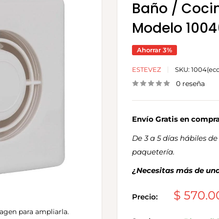
Baño / Cocin
Modelo 1004
Ahorrar 3%
ESTEVEZ
SKU:
1004(eco
0 reseña
Envío Gratis en compr
De 3 a 5 días hábiles 
paquetería.
¿Necesitas más de una
Precio
$ 570.
Precio:
de
magen para ampliarla.
venta