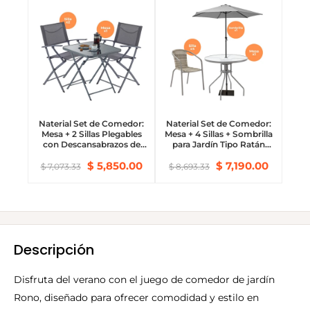
Naterial Set de Comedor:
Naterial Set de Comedor:
Mesa + 2 Sillas Plegables
Mesa + 4 Sillas + Sombrilla
con Descansabrazos de
para Jardín Tipo Ratán
Acero Aptas para Exterior,
Apta para Exterior, Modelo
$ 5,850.00
$ 7,190.00
Modelo Emys
Elías
$ 7,073.33
$ 8,693.33
Descripción
Disfruta del verano con el juego de comedor de jardín
Rono, diseñado para ofrecer comodidad y estilo en