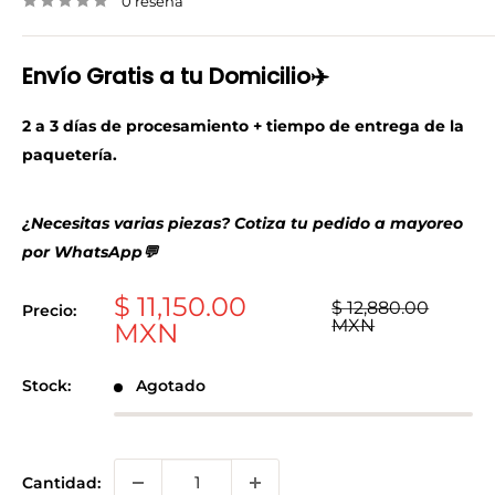
0 reseña
Envío Gratis a tu Domicilio✈️
2 a 3 días de procesamiento + tiempo de entrega de la
paquetería.
¿Necesitas varias piezas? Cotiza tu pedido a mayoreo
por WhatsApp💬
Precio
$ 11,150.00
Precio
$ 12,880.00
Precio:
habitual
MXN
de
MXN
venta
Stock:
Agotado
Cantidad: