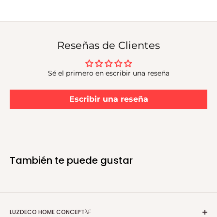
cuadrada
Sillas:
63.5x56.5x87 cm, estructura de acero con cojines
grises
Parasol:
Inclinable, con apertura de manivela, diámetro de
Reseñas de Clientes
270 cm
Orificio para sombrilla:
Sí (40 mm de diámetro)
Sé el primero en escribir una reseña
Cojines:
8 piezas, extraíbles y lavables
Apilable o plegable:
No
Escribir una reseña
Color:
Antracita y gris
También te puede gustar
LUZDECO HOME CONCEPT💡