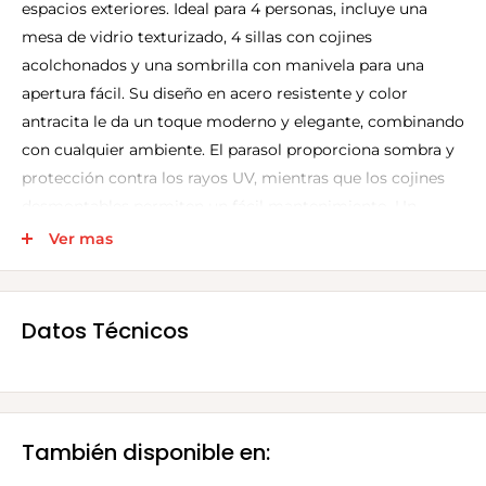
espacios exteriores. Ideal para 4 personas, incluye una
mesa de vidrio texturizado, 4 sillas con cojines
acolchonados y una sombrilla con manivela para una
apertura fácil. Su diseño en acero resistente y color
antracita le da un toque moderno y elegante, combinando
con cualquier ambiente. El parasol proporciona sombra y
protección contra los rayos UV, mientras que los cojines
desmontables permiten un fácil mantenimiento. Un
conjunto práctico y funcional para aprovechar al máximo
Ver mas
tu terraza o jardín.
Especificaciones técnicas:
Datos Técnicos
Tipo:
Juego de comedor de jardín
Capacidad:
4 personas
Materiales:
Acero, vidrio y poliéster
También disponible en:
Mesa:
86x86x71 cm, vidrio con estructura de acero, forma