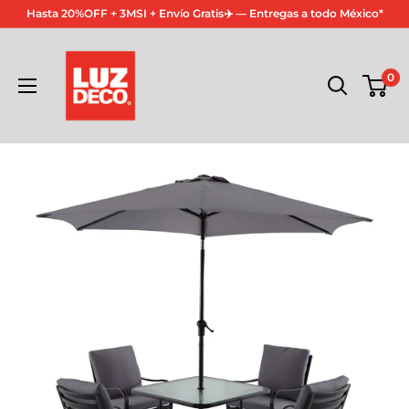
Ir
Hasta 20%OFF + 3MSI + Envío Gratis✈️ — Entregas a todo México*
directamente
LuzDeco
al
0
contenido